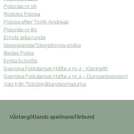
Polonäs nr 16
Rodviks Polska
Polska efter Tomt-Andreas
Polonäs nr 80
Ernsts lella runda
Skepplanda/Skogstorpa-polka
Bedas Polka
Emila Schottis
Svenska Folkdansar Häfte 4 nr 4 - Klarinett!
Svenska Folkdansar Häfte 4 nr 4 – Durspelsversion!
Vals från Töllsjö
Kållandsömazurka
Västergötlands spelmansförbund