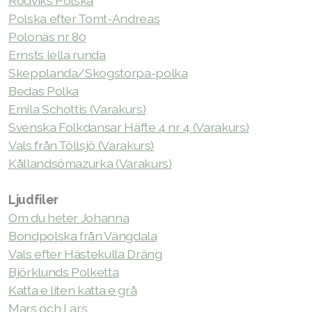
Rodviks Polska
Polska efter Tomt-Andreas
Årsmöten
Polonäs nr 80
Ernsts lella runda
Stadgar
Skepplanda/Skogstorpa-polka
Bedas Polka
Emila Schottis (Varakurs)
Svenska Folkdansar Häfte 4 nr 4 (Varakurs)
Sjövikskursen
Vals från Töllsjö (Varakurs)
Varakursen
Kållandsömazurka (Varakurs)
Västra låtverkstan
Ljudfiler
Om du heter Johanna
Axevallakursen
Bondpolska från Vängdala
Vals efter Hästekulla Dräng
Spelmansskolan
Björklunds Polketta
Ethno
Katta e liten katta e grå
Mars och Lars