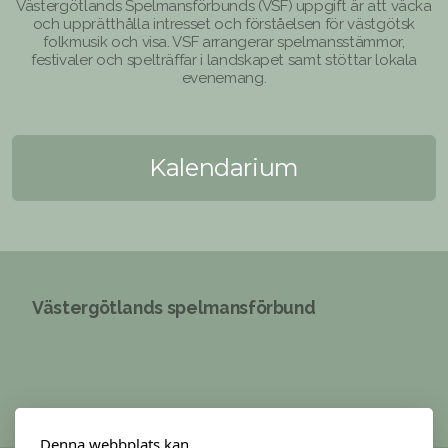
Västergötlands Spelmansförbunds (VSF) uppgift är att väcka
och upprätthålla intresset och förståelsen för västgötsk
folkmusik och visa. VSF arrangerar spelmansstämmor,
festivaler och spelträffar i landskapet samt stöttar lokala
evenemang.
Kalendarium
Västergötlands spelmansförbund
Denna webbplats kan