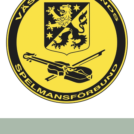
Årsmöten
Stadgar
Sjövikskursen
Varakursen
Västra låtverkstan
Axevallakursen
Spelmansskolan
Ethno