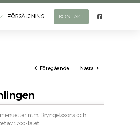
FÖRSÄLJNING
KONTAKT
Föregående
Nästa
mlingen
h menuetter m.m. Bryngelssons och
tet av 1700-talet