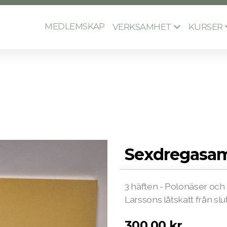
MEDLEMSKAP
VERKSAMHET
KURSER
Sexdregasa
3 häften - Polonäser oc
Larssons låtskatt från slu
300,00
kr