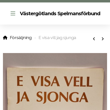
Västergötlands Spelmansförbund
Försäljning
E visa vill jag sjunga
Kalendarium
Tidning
Försäkring
Minnesfond
Nils Eriksson-Stipendiater
Allspelslåtar
Spelmansgrupper och folkdanslag