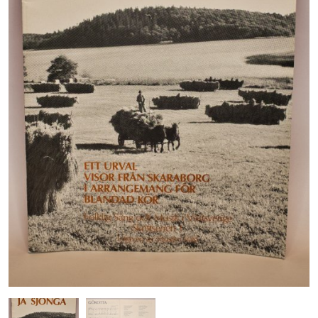
Årsmöten
Stadgar
Sjövikskursen
Varakursen
Västra låtverkstan
Axevallakursen
Spelmansskolan
Ethno