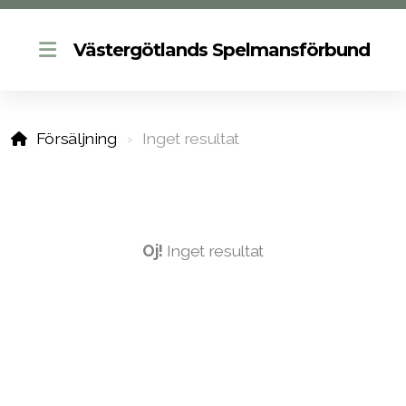
Västergötlands Spelmansförbund
Försäljning
Inget resultat
Kalendarium
Tidning
Försäkring
Oj!
Inget resultat
Minnesfond
Nils Eriksson-Stipendiater
Allspelslåtar
Spelmansgrupper och folkdanslag